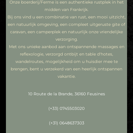
Onze boerderij/Ferme is een authentieke rustplek in het
midden van Frankrijk.
Bij ons vind u een combinatie van rust, een mooi uitzicht,
een natuurlijk omgeving, een compleet uitgeruste gite of
caravan, een camperplek en natuurlijk onze vriendelijke
verzorging.
Met ons unieke aanbod aan ontspannende massages en
reflexologie, verzorgd ontbijt en table d'hotes,
wandelroutes, mogelijkheid om u huisdier mee te
brengen, bent u verzekerd van een heerlijk ontspannen
vakantie.
10 Route de la Brande, 36160 Feusines
(+33) 0745503020
(+31) 0648637303