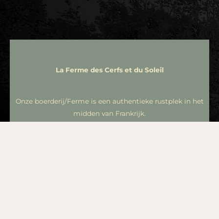
La Ferme des Cerfs et du Soleil
Onze boerderij/Ferme is een authentieke rustplek in het
midden van Frankrijk.
Bij ons vind u een combinatie van rust, een mooi uitzicht,
een natuurlijk omgeving, een compleet uitgeruste gite of
caravan, een camperplek en natuurlijk onze vriendelijke
verzorging.
Met ons unieke aanbod aan ontspannende massages en
reflexologie, verzorgd ontbijt en table d'hotes,
wandelroutes, mogelijkheid om u huisdier mee te
brengen, bent u verzekerd van een heerlijk ontspannen